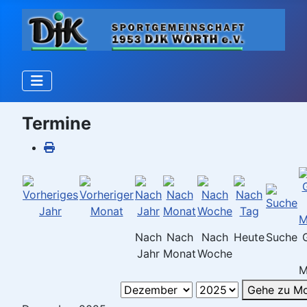
Termine
Nach
Nach
Nach
Heute
Suche
Jahr
Monat
Woche
M
Gehe zu M