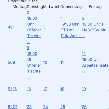
Dezember 2025
Montag
Dienstag
Mittwoch
Donnerstag
Freitag
2
18:00
4
5
Uhr
19:30 Uhr
19:30 Uhr TT
49
1
3
Offener
TT He2:
He3: TSV Rin
Tischte
DJK Woe ...
...
...
9
18:00
12
Uhr
18:00 Uhr
50
8
10
11
Offener
Arbeitseinsatz
Tischte
...
...
51
15
16
17
18
19
52
22
23
24
25
26