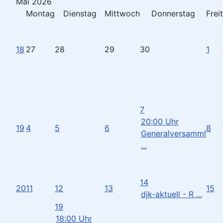
Mai 2026
Montag
Dienstag
Mittwoch
Donnerstag
Frei
18
27
28
29
30
1
7
20:00 Uhr
19
4
5
6
8
Generalversamml
...
14
20
11
12
13
15
djk-aktuell - R ...
19
18:00 Uhr