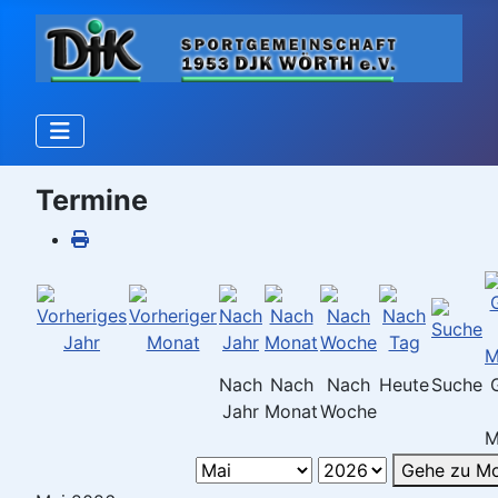
Termine
Nach
Nach
Nach
Heute
Suche
Jahr
Monat
Woche
M
Gehe zu M