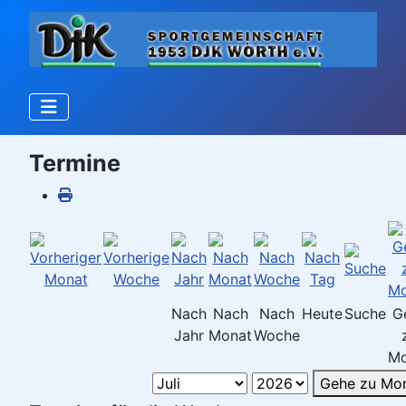
Termine
Nach
Nach
Nach
Heute
Suche
G
Jahr
Monat
Woche
Mo
Gehe zu Mo