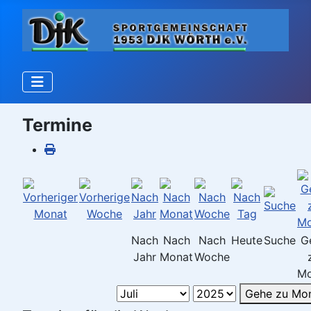
Termine
Nach
Nach
Nach
Heute
Suche
G
Jahr
Monat
Woche
Mo
Gehe zu Mo