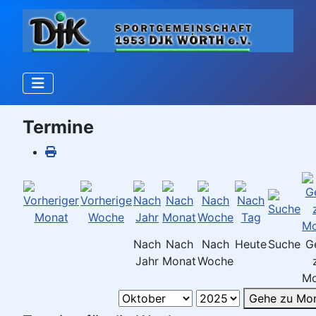
Termine
Nach
Nach
Nach
Heute
Suche
G
Jahr
Monat
Woche
Mo
Gehe zu Mo