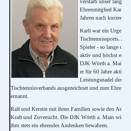
verstarb unser langjäh
Ehrenmitglied Karl Sc
Jahren nach kurzer, sc
Karli war ein Urgestei
Tischtennissports. Als
Spieler - so lange die 
aktiv und höchst engag
DJK Wörth a. Main bet
er für 60 Jahre aktiven
Leistungsnadel des Ba
Tischtennisverbands ausgezeichnet und zum Ehrenmi
ernannt.
Ralf und Kerstin mit ihren Familien sowie den Angeh
Kraft und Zuversicht. Die DJK Wörth a. Main wird K
ihm stets ein ehrendes Andenken bewahren.