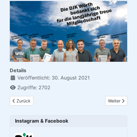
Details
Veröffentlicht: 30. August 2021
Zugriffe: 2702
Vorheriger Beitrag: Frühjahrswanderung zur Hohen Wart
Nächster Beitr
Zurück
Weiter
Instagram & Facebook