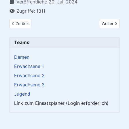
Veröffentlicht: 20. Juli 2024
Zugriffe: 1311
Vorheriger Beitrag: 26.11.2024 - mini-Meisterschaft Ortsentsch
Nächster Beitr
Zurück
Weiter
Teams
Damen
Erwachsene 1
Erwachsene 2
Erwachsene 3
Jugend
Link zum Einsatzplaner (Login erforderlich)