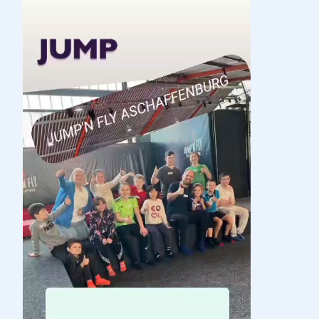
Informationen
Erstelldatum
25.01.2025
Änderungsdatum
25.01.2025
Version
Dateigröße
10.96 MB
Erstellt von
Administrator
Geändert von